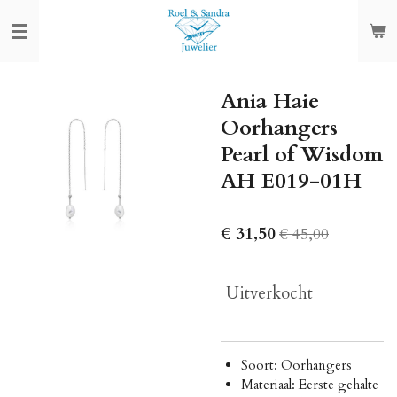
Ga
direct
naar
de
Ania Haie
hoofdinhoud
Oorhangers
Pearl of Wisdom
AH E019-01H
€ 31,50
€ 45,00
Uitverkocht
Soort: Oorhangers
Materiaal: Eerste gehalte