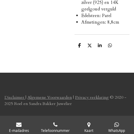
zilver (925) en 14K
geelgoud verguld
Edelsteen: Parel
Afmetingen: 8,8cm
D
D
S
D
e
e
h
e
l
e
a
l
e
l
r
e
n
e
n
Disclaimer
|
Algemene Voorwaarden
|
Privacy verklaring
© 2020 -
2025 Roel en Sandra Bakker Juwelier
E-mailadres
Telefoonnummer
Kaart
WhatsApp