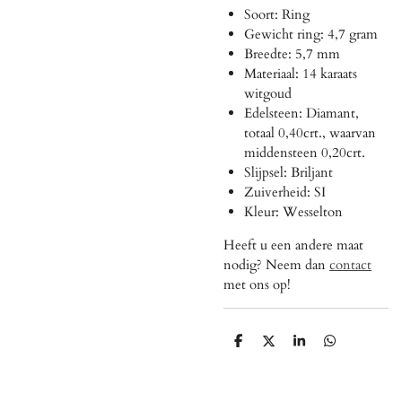
Soort: Ring
Gewicht ring:
4,7 gram
Breedte:
5,7 mm
Materiaal: 14 karaats
witgoud
Edelsteen: Diamant,
totaal 0,40crt., waarvan
middensteen 0,20crt.
Slijpsel: Briljant
Zuiverheid: SI
Kleur: Wesselton
Heeft u een andere maat
nodig? Neem dan
contact
met ons op!
D
D
S
D
e
e
h
e
l
e
a
l
e
l
r
e
n
e
n