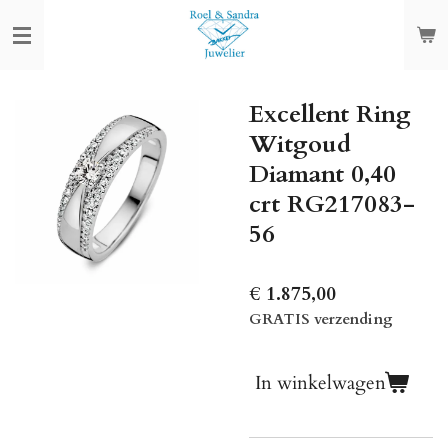
Ga
direct
naar
de
Excellent Ring
hoofdinhoud
Witgoud
Diamant 0,40
crt RG217083-
56
€ 1.875,00
GRATIS verzending
In winkelwagen