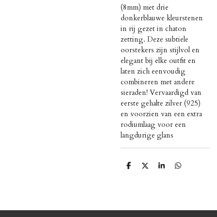
(8mm) met drie
donkerblauwe kleurstenen
in rij gezet in chaton
zetting. Deze subtiele
oorstekers zijn stijlvol en
elegant bij elke outfit en
laten zich eenvoudig
combineren met andere
sieraden! Vervaardigd van
eerste gehalte zilver (925)
en voorzien van een extra
rodiumlaag voor een
langdurige glans
D
D
S
D
e
e
h
e
l
e
a
l
e
l
r
e
n
e
n