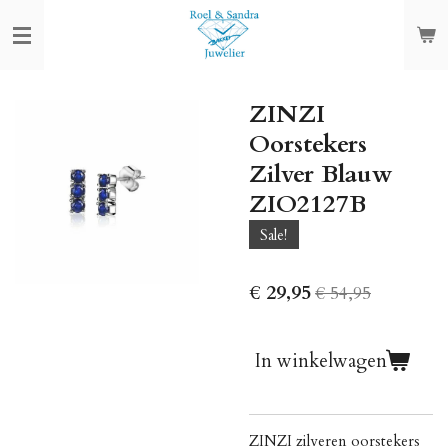
Ga
direct
naar
de
ZINZI
hoofdinhoud
Oorstekers
Zilver Blauw
ZIO2127B
Sale!
€ 29,95
€ 54,95
In winkelwagen
ZINZI zilveren oorstekers