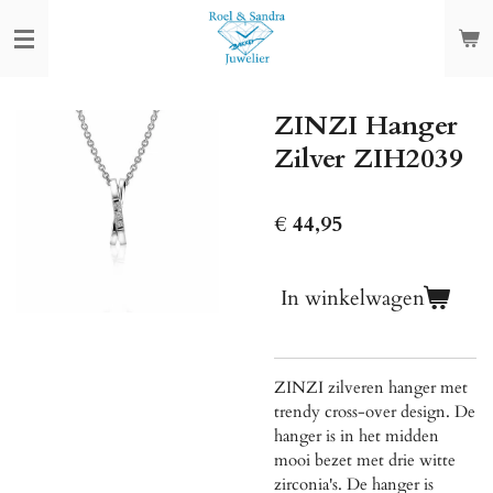
Ga
direct
naar
de
ZINZI Hanger
hoofdinhoud
Zilver ZIH2039
€ 44,95
In winkelwagen
ZINZI zilveren hanger met
trendy cross-over design. De
hanger is in het midden
mooi bezet met drie witte
zirconia's. De hanger is