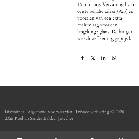
16mm lang. Vervaardigd van
eerste gehalte zilver (925) en
voorzien van een extra
rodiumlaag voor een
langdurige glans. De hanger
is exclusief ketting geprijsd.
D
D
S
D
e
e
h
e
l
e
a
l
e
l
r
e
n
e
n
Disclaimer
|
Algemene Voorwaarden
|
Privacy verklaring
© 2020 -
2025 Roel en Sandra Bakker Juwelier