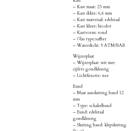
Kast
– Kast maat: 23 mm
– Kast dikte: 6,6 mm
– Kast materiaal: edelstaal
– Kast kleur: bicolor
– Kastvorm: rond
– Glas type:saffier
– Waterdicht: 5 ATM/BAR
Wijzerplaat
– Wijzerplaat: wit met
cijfers goudkleurig
– Lichtfunctie: nee
Band
– Maat aansluiting band 12
mm
– Type: schakelband
– Band: edelstaal
goudkleurig
– Sluiting band: klepsluiting