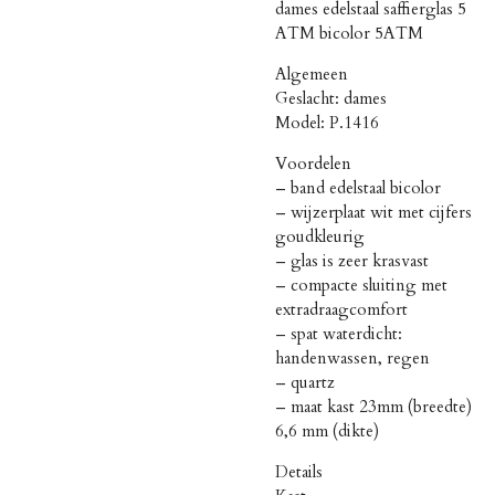
dames edelstaal saffierglas 5
ATM bicolor 5ATM
Algemeen
Geslacht: dames
Model: P.1416
Voordelen
– band edelstaal bicolor
– wijzerplaat wit met cijfers
goudkleurig
– glas is zeer krasvast
– compacte sluiting met
extradraagcomfort
– spat waterdicht:
handenwassen, regen
– quartz
– maat kast 23mm (breedte)
6,6 mm (dikte)
Details