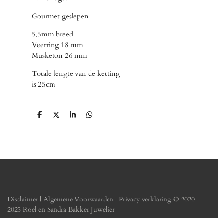
Gourmet geslepen
5,5mm breed
Veerring 18 mm
Musketon 26 mm
Totale lengte van de ketting
is 25cm
D
D
S
D
e
e
h
e
l
e
a
l
e
l
r
e
n
e
n
Disclaimer
|
Algemene Voorwaarden
|
Privacy verklaring
© 2020 -
2025 Roel en Sandra Bakker Juwelier