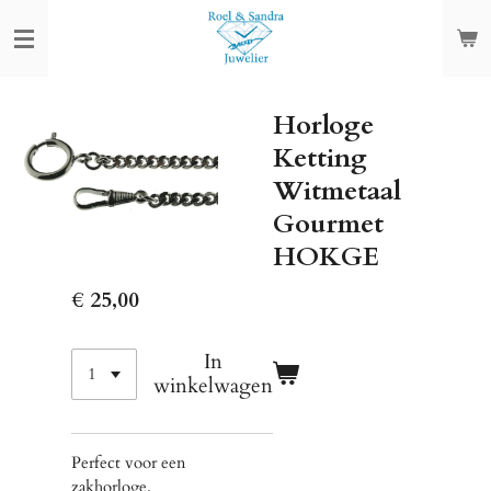
Ga
direct
naar
de
Horloge
hoofdinhoud
Ketting
Witmetaal
Gourmet
HOKGE
€ 25,00
In
winkelwagen
Perfect voor een
zakhorloge.