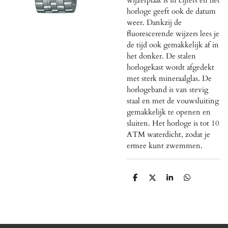
horloge geeft ook de datum
weer. Dankzij de
fluorescerende wijzers lees je
de tijd ook gemakkelijk af in
het donker. De stalen
horlogekast wordt afgedekt
met sterk mineraalglas. De
horlogeband is van stevig
staal en met de vouwsluiting
gemakkelijk te openen en
sluiten. Het horloge is tot 10
ATM waterdicht, zodat je
ermee kunt zwemmen.
D
D
S
D
e
e
h
e
l
e
a
l
e
l
r
e
n
e
n