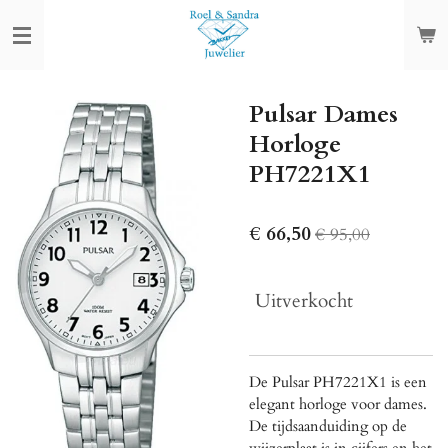
Ga
direct
naar
de
Pulsar Dames
hoofdinhoud
Horloge
PH7221X1
€ 66,50
€ 95,00
Uitverkocht
De Pulsar PH7221X1 is een
elegant horloge voor dames.
De tijdsaanduiding op de
wijzerplaat is in cijfers en het