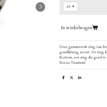
In winkelwagen
Deze gematteerde ring van Bo
goudkleurig accent. De ring h
Kortom, een ring die goed te 
Boccia Titanium!
D
D
S
e
e
h
l
e
a
e
l
r
n
e