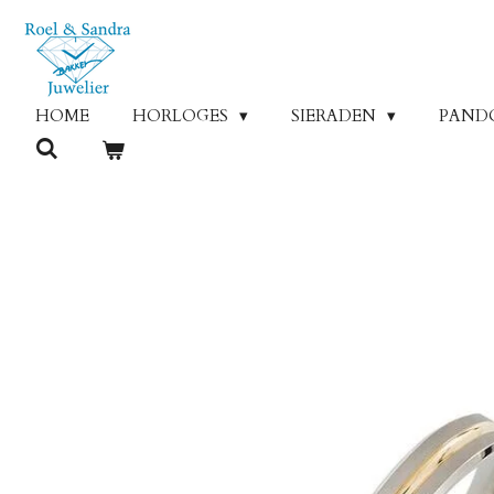
Ga
direct
naar
de
HOME
HORLOGES
SIERADEN
PAND
hoofdinhoud