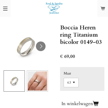
Ga
direct
naar
de
Boccia Heren
hoofdinhoud
ring Titanium
bicolor 0149-03
€ 69,00
Maat
In winkelwagen