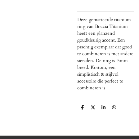
Deze gematteerde titanium
ring van Boccia Titanium
heeft een glanzend
goudkleurig accent. Een
prachtig exemplaar dat goed
te combineren is met andere
sieraden. De ring is 5mm
breed. Kortom, een
simplistisch & stijlvol
accessoire die perfect te
combineren is
D
D
S
D
e
e
h
e
l
e
a
l
e
l
r
e
n
e
n