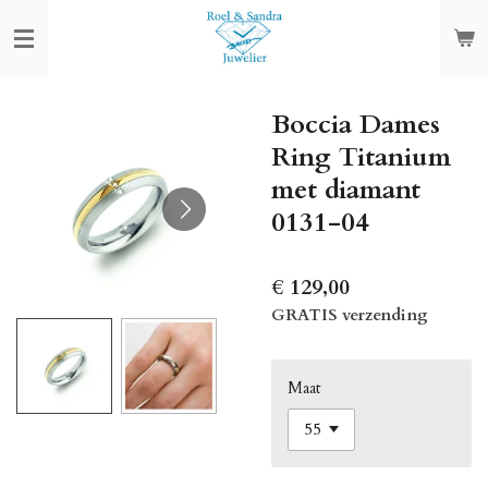
Ga
direct
naar
de
Boccia Dames
hoofdinhoud
Ring Titanium
met diamant
0131-04
€ 129,00
GRATIS verzending
Maat