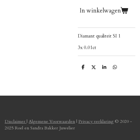
In winkelwagen
Diamant qualiteit SI 1
3x 0.01ct
D
D
S
D
e
e
h
e
l
e
a
l
e
l
r
e
n
e
n
Disclaimer
|
Algemene Voorwaarden
|
Privacy verklaring
© 2020 -
2025 Roel en Sandra Bakker Juwelier