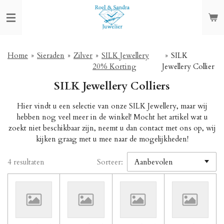
Ga
direct
naar
de
hoofdinhoud
Home
»
Sieraden
»
Zilver
»
SILK Jewellery
»
SILK
20% Korting
Jewellery Collier
SILK Jewellery Colliers
Hier vindt u een selectie van onze SILK Jewellery, maar wij
hebben nog veel meer in de winkel! Mocht het artikel wat u
zoekt niet beschikbaar zijn, neemt u dan contact met ons op, wij
kijken graag met u mee naar de mogelijkheden!
4 resultaten
Sorteer: