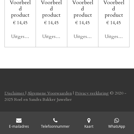
Voorbeel
Voorbeel
Voorbeel
Voorbeel
d
d
d
d
product
product
product
product
€ 14,45
€ 14,45
€ 14,45
€ 14,45
Uitgeschakeld
Uitgeschakeld
Uitgeschakeld
Uitgeschakeld
Disclaimer
|
Algemene Voorwaarden
|
Privacy verklaring
© 2020 -
2025 Roel en Sandra Bakker Juwelier
E-mailadres
Telefoonnummer
Kaart
WhatsApp